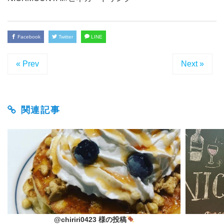
Facebook
Twitter
LINE
« Prev
Next »
関連記事
@chiriri0423 様の投稿