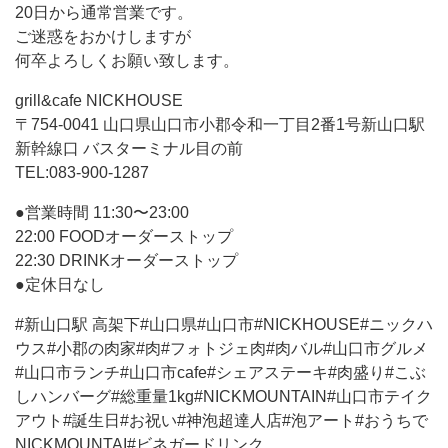
20日から通常営業です。
ご迷惑をおかけしますが
何卒よろしくお願い致します。
grill&cafe NICKHOUSE
‪〒754-0041 山口県山口市小郡令和一丁目2番1号新山口駅
新幹線口 バスターミナル目の前‬
TEL:‪083-900-1287‬
●営業時間 11:30〜23:00
22:00 FOODオーダーストップ
22:30 DRINKオーダーストップ
●定休日なし
#新山口駅 高架下#山口県#山口市#NICKHOUSE#ニックハ
ウス#小郡の肉家#肉#フォトジェ肉#肉バル#山口市グルメ
#山口市ランチ#山口市cafe#シェアステーキ#肉盛り#こぶ
しハンバーグ#総重量1kg#NICKMOUNTAIN#山口市テイク
アウト#誕生日#お祝い#神泡超達人店#泡アート#おうちで
NICKMOUNTAI#ビネガードリンク