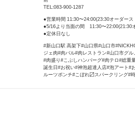
TEL:‪083-900-1287‬
●営業時間 11:30〜24:00(23:30オーダー
●5/16より当面の間 11:30〜22:00(21:
●定休日なし
#新山口駅 高架下#山口県#山口市#NICK
ジェ肉#肉バル#肉レストラン#山口市グルメ
#肉盛り#こぶしハンバーグ#肉テロ#総重量1k
誕生日#お祝い#神泡超達人店#泡アート#おう
ルーツポンチ#こぼれ〼スパークリング#