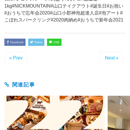
1kg#NICKMOUNTAIN#山口テイクアウト#誕生日#お祝い
#おうちで忘年会2020#山口小郡神泡超達人店#泡アート#
こぼれスパークリング#2020肉納め#おうちで新年会2021
Facebook
Twitter
LINE
« Prev
Next »
関連記事