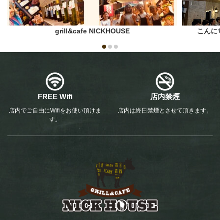
grill&cafe NICKHOUSE
こんに
FREE Wifi
店内禁煙
店内でご自由にWifiをお使い頂けま
店内は終日禁煙とさせて頂きます。
す。