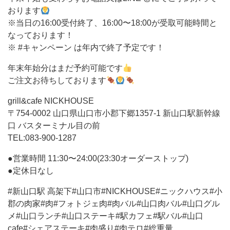
おります
※当日の16:00受付終了、16:00〜18:00が受取可能時間と
なっております！
※ #キャンペーン は年内で終了予定です！
年末年始分はまだ予約可能です
ご注文お待ちしております
grill&cafe NICKHOUSE
‪〒754-0002 山口県山口市小郡下郷1357-1 新山口駅新幹線
口 バスターミナル目の前‬
TEL:‪083-900-1287‬
●営業時間 11:30〜24:00(23:30オーダーストップ)
●定休日なし
#新山口駅 高架下#山口市#NICKHOUSE#ニックハウス#小
郡の肉家#肉#フォトジェ肉#肉バル#山口肉バル#山口グル
メ#山口ランチ#山口ステーキ#駅カフェ#駅バル#山口
cafe#シェアステーキ#肉盛り#肉テロ#総重量