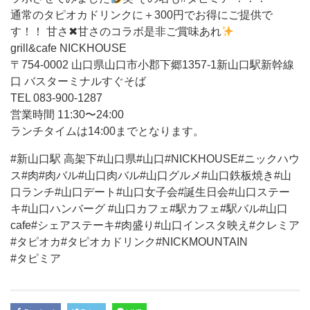
通常のタピオカドリンクに＋300円でお得にご提供で
す！！ 甘さ✖︎甘さのコラボ是非ご賞味あれ
grill&cafe NICKHOUSE
〒754-0002 山口県山口市小郡下郷1357-1新山口駅新幹線
口 バスターミナルすぐそば
TEL 083-900-1287
営業時間 11:30〜24:00
ランチタイムは14:00までとなります。
#新山口駅 高架下#山口県#山口#NICKHOUSE#ニックハウ
ス#肉#肉バル#山口肉バル#山口グルメ#山口鉄板焼き#山
口ランチ#山口デート#山口女子会#誕生日会#山口ステー
キ#山口ハンバーグ #山口カフェ#駅カフェ#駅バル#山口
cafe#シェアステーキ#肉盛り#山口インスタ映え#クレミア
#タピオカ#タピオカドリンク#NICKMOUNTAIN
#タピミア